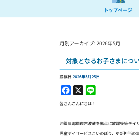
月別アーカイブ:
2026年5月
対象となるお子さまについ
投稿日
2026年5月25日
F
X
Li
a
n
皆さんこんにちは！
c
e
e
沖縄県那覇市古波蔵を拠点に放課後等デイ
b
児童デイサービスこいのぼり、更新担当の